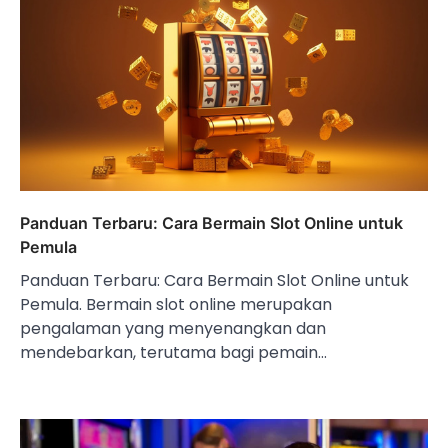
Panduan Terbaru: Cara Bermain Slot Online untuk
Pemula
Panduan Terbaru: Cara Bermain Slot Online untuk
Pemula. Bermain slot online merupakan
pengalaman yang menyenangkan dan
mendebarkan, terutama bagi pemain…