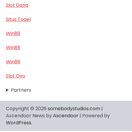
Slot Dana
Situs Togel
Win88
Win88
Win88
Slot Ovo
Partners
Copyright © 2026
somebodystudios.com
|
Ascendoor News by
Ascendoor
| Powered by
WordPress
.