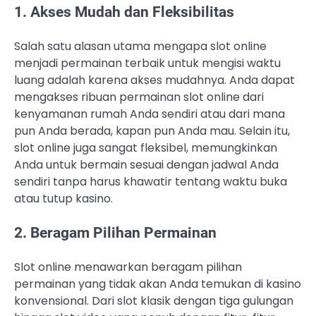
1. Akses Mudah dan Fleksibilitas
Salah satu alasan utama mengapa slot online
menjadi permainan terbaik untuk mengisi waktu
luang adalah karena akses mudahnya. Anda dapat
mengakses ribuan permainan slot online dari
kenyamanan rumah Anda sendiri atau dari mana
pun Anda berada, kapan pun Anda mau. Selain itu,
slot online juga sangat fleksibel, memungkinkan
Anda untuk bermain sesuai dengan jadwal Anda
sendiri tanpa harus khawatir tentang waktu buka
atau tutup kasino.
2. Beragam Pilihan Permainan
Slot online menawarkan beragam pilihan
permainan yang tidak akan Anda temukan di kasino
konvensional. Dari slot klasik dengan tiga gulungan