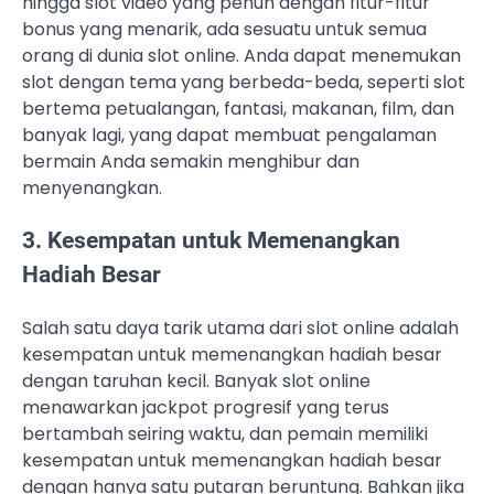
hingga slot video yang penuh dengan fitur-fitur
bonus yang menarik, ada sesuatu untuk semua
orang di dunia slot online. Anda dapat menemukan
slot dengan tema yang berbeda-beda, seperti slot
bertema petualangan, fantasi, makanan, film, dan
banyak lagi, yang dapat membuat pengalaman
bermain Anda semakin menghibur dan
menyenangkan.
3. Kesempatan untuk Memenangkan
Hadiah Besar
Salah satu daya tarik utama dari slot online adalah
kesempatan untuk memenangkan hadiah besar
dengan taruhan kecil. Banyak slot online
menawarkan jackpot progresif yang terus
bertambah seiring waktu, dan pemain memiliki
kesempatan untuk memenangkan hadiah besar
dengan hanya satu putaran beruntung. Bahkan jika