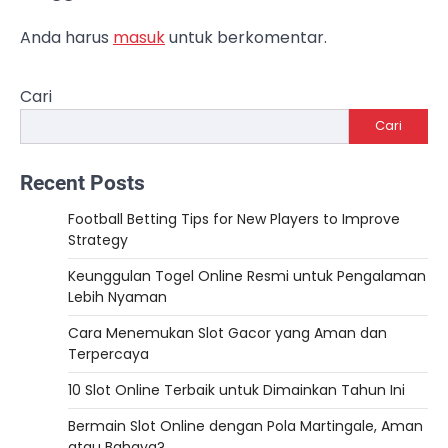
Anda harus
masuk
untuk berkomentar.
Cari
Cari
Recent Posts
Football Betting Tips for New Players to Improve
Strategy
Keunggulan Togel Online Resmi untuk Pengalaman
Lebih Nyaman
Cara Menemukan Slot Gacor yang Aman dan
Terpercaya
10 Slot Online Terbaik untuk Dimainkan Tahun Ini
Bermain Slot Online dengan Pola Martingale, Aman
atau Bahaya?