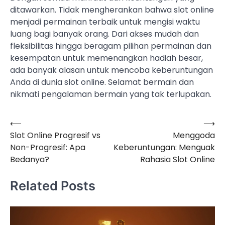
ditawarkan. Tidak mengherankan bahwa slot online
menjadi permainan terbaik untuk mengisi waktu
luang bagi banyak orang. Dari akses mudah dan
fleksibilitas hingga beragam pilihan permainan dan
kesempatan untuk memenangkan hadiah besar,
ada banyak alasan untuk mencoba keberuntungan
Anda di dunia slot online. Selamat bermain dan
nikmati pengalaman bermain yang tak terlupakan.
⟵
⟶
Navigasi
Slot Online Progresif vs
Menggoda
pos
Non-Progresif: Apa
Keberuntungan: Menguak
Bedanya?
Rahasia Slot Online
Related Posts