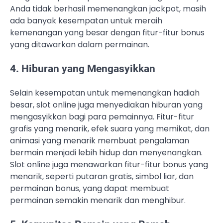
Anda tidak berhasil memenangkan jackpot, masih
ada banyak kesempatan untuk meraih
kemenangan yang besar dengan fitur-fitur bonus
yang ditawarkan dalam permainan.
4. Hiburan yang Mengasyikkan
Selain kesempatan untuk memenangkan hadiah
besar, slot online juga menyediakan hiburan yang
mengasyikkan bagi para pemainnya. Fitur-fitur
grafis yang menarik, efek suara yang memikat, dan
animasi yang menarik membuat pengalaman
bermain menjadi lebih hidup dan menyenangkan.
Slot online juga menawarkan fitur-fitur bonus yang
menarik, seperti putaran gratis, simbol liar, dan
permainan bonus, yang dapat membuat
permainan semakin menarik dan menghibur.