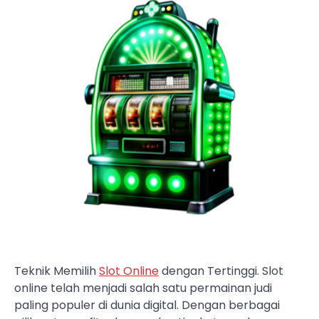
Teknik Memilih
Slot Online
dengan Tertinggi. Slot
online telah menjadi salah satu permainan judi
paling populer di dunia digital. Dengan berbagai