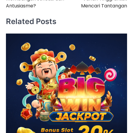
Antusiasme?
Mencari Tantangan
Related Posts