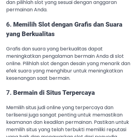
dan pilihlah slot yang sesuai dengan anggaran
permainan Anda.
6.
Memilih Slot dengan Grafis dan Suara
yang Berkualitas
Grafis dan suara yang berkualitas dapat
meningkatkan pengalaman bermain Anda di slot
online. Pilihlah slot dengan desain yang menarik dan
efek suara yang menghibur untuk meningkatkan
kesenangan saat bermain.
7.
Bermain di Situs Terpercaya
Memilih situs judi online yang terpercaya dan
terlisensi juga sangat penting untuk memastikan
keamanan dan keadilan permainan. Pastikan untuk
memilih situs yang telah terbukti memiliki reputasi
yang baik dan menawarkan slot dari penyedia