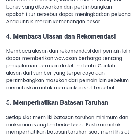
bonus yang ditawarkan dan pertimbangkan
apakah fitur tersebut dapat meningkatkan peluang
Anda untuk meraih kemenangan besar.
4.
Membaca Ulasan dan Rekomendasi
Membaca ulasan dan rekomendasi dari pemain lain
dapat memberikan wawasan berharga tentang
pengalaman bermain di slot tertentu. Carilah
ulasan dari sumber yang terpercaya dan
pertimbangkan masukan dari pemain lain sebelum
memutuskan untuk memainkan slot tersebut.
5.
Memperhatikan Batasan Taruhan
Setiap slot memiliki batasan taruhan minimum dan
maksimum yang berbeda-beda. Pastikan untuk
memperhatikan batasan taruhan saat memilih slot