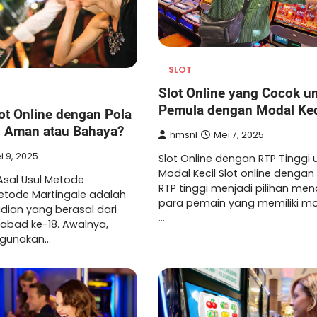
SLOT
Slot Online yang Cocok u
Pemula dengan Modal Kec
ot Online dengan Pola
, Aman atau Bahaya?
hmsnl
Mei 7, 2025
i 9, 2025
Slot Online dengan RTP Tinggi 
Modal Kecil Slot online dengan
Asal Usul Metode
RTP tinggi menjadi pilihan men
etode Martingale adalah
para pemain yang memiliki mod
udian yang berasal dari
…
 abad ke-18. Awalnya,
igunakan…