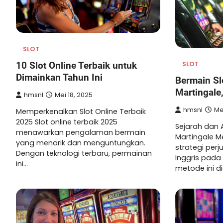
SLOT
10 Slot Online Terbaik untuk
SLOT
Dimainkan Tahun Ini
Bermain Sl
Martingale
hmsnl
Mei 18, 2025
hmsnl
Me
Memperkenalkan Slot Online Terbaik
2025 Slot online terbaik 2025
Sejarah dan 
menawarkan pengalaman bermain
Martingale M
yang menarik dan menguntungkan.
strategi perj
Dengan teknologi terbaru, permainan
Inggris pada
ini…
metode ini d