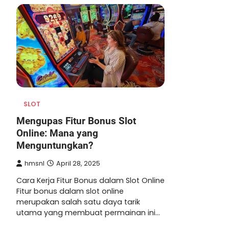
SLOT
Mengupas Fitur Bonus Slot
Online: Mana yang
Menguntungkan?
hmsnl
April 28, 2025
Cara Kerja Fitur Bonus dalam Slot Online
Fitur bonus dalam slot online
merupakan salah satu daya tarik
utama yang membuat permainan ini…