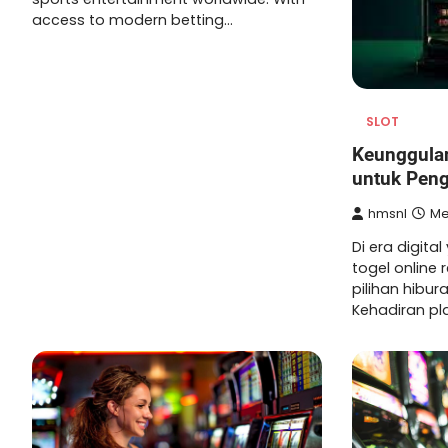
access to modern betting…
SLOT
Keunggulan
untuk Pen
hmsnl
Me
Di era digita
togel online 
pilihan hibur
Kehadiran pl