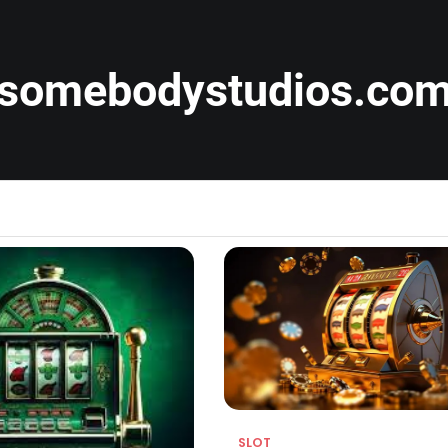
somebodystudios.co
SLOT