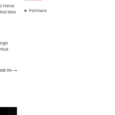
lo harus
Partners
akal bisa
moga
ntuk
at ini
⟶