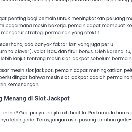
gat penting bagi pemain untuk meningkatkan peluang m
 bagaimana mesin bekerja, pemain dapat membuat ke
 mengatur strategi permainan yang efektif.
ederhana, ada banyak faktor lain yang juga perlu
 to player), volatilitas, dan fitur bonus. Oleh karena itu
lebih lanjut tentang mesin slot jackpot sebelum bermain
ar mesin slot jackpot, pemain dapat meningkatkan pe
rlu diingat bahwa mesin slot jackpot adalah permaina
amin kemenangan.
g Menang di Slot Jackpot
nline? Gue punya trik jitu nih buat lo. Pertama, lo harus p
nya lebih gede. Terus, jangan asal pasang taruhan gede-