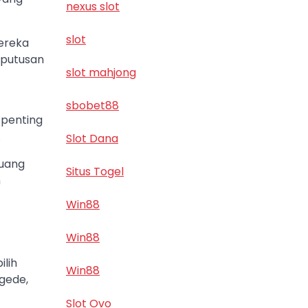
nexus slot
slot
ereka
putusan
slot mahjong
sbobet88
, penting
.
Slot Dana
luang
Situs Togel
n
Win88
Win88
ilih
Win88
gede,
Slot Ovo