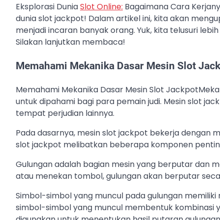
Eksplorasi Dunia
Slot Online:
Bagaimana Cara Kerjanya
dunia slot jackpot! Dalam artikel ini, kita akan men
menjadi incaran banyak orang. Yuk, kita telusuri lebi
Silakan lanjutkan membaca!
Memahami Mekanika Dasar Mesin Slot Jack
Memahami Mekanika Dasar Mesin Slot JackpotMekanik
untuk dipahami bagi para pemain judi. Mesin slot j
tempat perjudian lainnya.
Pada dasarnya, mesin slot jackpot bekerja dengan
slot jackpot melibatkan beberapa komponen penting,
Gulungan adalah bagian mesin yang berputar dan me
atau menekan tombol, gulungan akan berputar secar
Simbol-simbol yang muncul pada gulungan memiliki
simbol-simbol yang muncul membentuk kombinasi y
digunakan untuk menentukan hasil putaran gulungan 