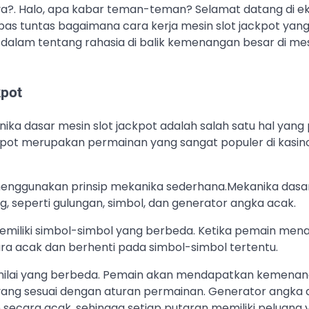
?. Halo, apa kabar teman-teman? Selamat datang di ek
gupas tuntas bagaimana cara kerja mesin slot jackpot yan
h dalam tentang rahasia di balik kemenangan besar di mesi
pot
a dasar mesin slot jackpot adalah salah satu hal yang 
ackpot merupakan permainan yang sangat populer di kasin
 menggunakan prinsip mekanika sederhana.Mekanika dasa
 seperti gulungan, simbol, dan generator angka acak.
miliki simbol-simbol yang berbeda. Ketika pemain mena
a acak dan berhenti pada simbol-simbol tertentu.
 nilai yang berbeda. Pemain akan mendapatkan kemenang
ang sesuai dengan aturan permainan. Generator angka 
secara acak, sehingga setiap putaran memiliki peluang 