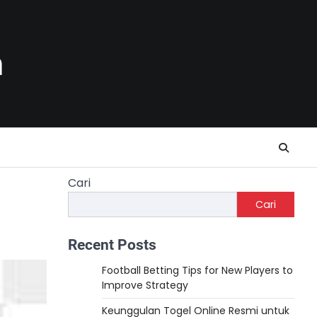
m
Cari
Cari
Recent Posts
Football Betting Tips for New Players to
Improve Strategy
Keunggulan Togel Online Resmi untuk