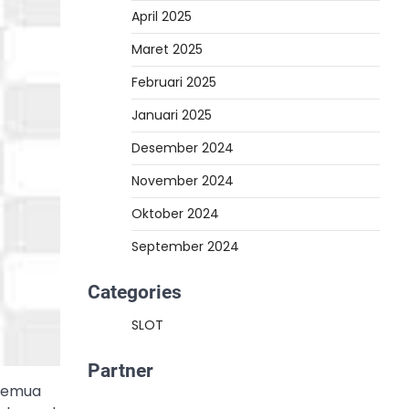
April 2025
Maret 2025
Februari 2025
Januari 2025
Desember 2024
November 2024
Oktober 2024
September 2024
Categories
SLOT
Partner
 semua