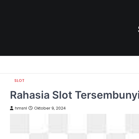
Skip
to
content
SLOT
Rahasia Slot Tersembunyi
hmsnl
Oktober 9, 2024