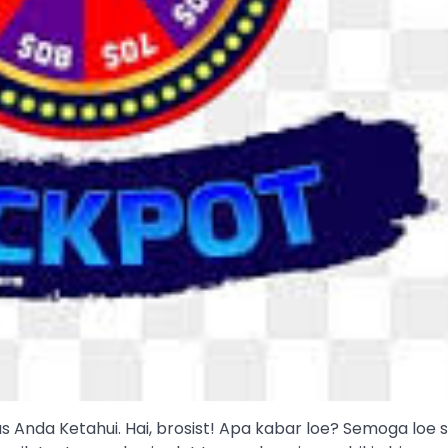
 Anda Ketahui. Hai, brosist! Apa kabar loe? Semoga loe