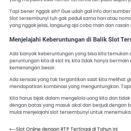
Tapi bener nggak sih? Gue udah gali info dari sumber
Slot tersembunyi tuh gak peduli sama hari atau nomor
yang nggak jelas, langsung aja coba main dan rasain s
Menjelajahi Keberuntungan di Balik Slot Te
Ada banyak keberuntungan yang bisa kita temukan sa
peruntungan kita di slot ini, kita tidak hanya berm
kemenangan besar.
Ada sensasi yang tak tergantikan saat kita melihat 
mendapatkan kombinasi yang menguntungkan. Tapi inga
Kita harus bijak dalam mengelola uang kita dan tidak
dengan batas yang masuk akal dan berjudi dengan b
mulai menjelajahi slot tersembunyi untuk menemuk
⟵
Slot Online dengan RTP Tertinggi di Tahun Ini
Navigasi