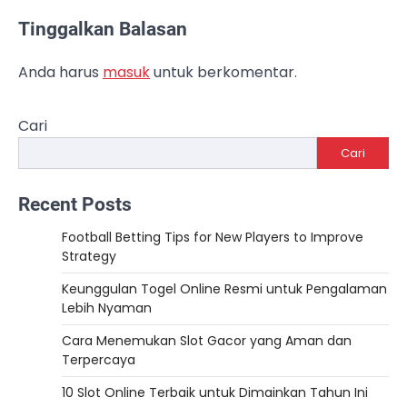
Tinggalkan Balasan
Anda harus
masuk
untuk berkomentar.
Cari
Cari
Recent Posts
Football Betting Tips for New Players to Improve
Strategy
Keunggulan Togel Online Resmi untuk Pengalaman
Lebih Nyaman
Cara Menemukan Slot Gacor yang Aman dan
Terpercaya
10 Slot Online Terbaik untuk Dimainkan Tahun Ini