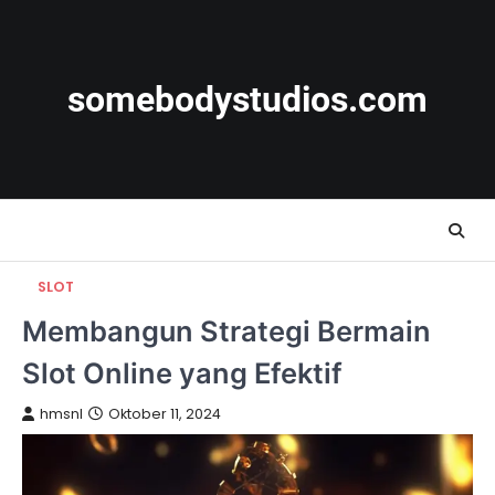
Skip
to
content
somebodystudios.com
SLOT
Membangun Strategi Bermain
Slot Online yang Efektif
hmsnl
Oktober 11, 2024