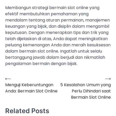
Membangun strategi bermain slot online yang
efektif membutuhkan pemahaman yang
mendalam tentang aturan permainan, manajemen
keuangan yang bijak, dan disiplin dalam mengambil
keputusan. Dengan menerapkan tips dan trik yang
telah dijelaskan di atas, Anda dapat meningkatkan
peluang kemenangan Anda dan meraih kesuksesan
dalam bermain slot online. Ingatlah untuk selalu
bertanggung jawab dalam berjudi dan nikmatilah
pengalaman bermain dengan bijak.
⟵
⟶
Navigasi
Menguji Keberuntungan
5 Kesalahan Umum yang
pos
Anda: Bermain Slot Online
Perlu Dihindari saat
Bermain Slot Online
Related Posts