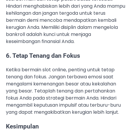
Hindari menghabiskan lebih dari yang Anda mampu
kehilangan dan jangan tergoda untuk terus
bermain demi mencoba mendapatkan kembali
kerugian Anda. Memiliki disiplin dalam mengelola
bankroll adalah kunci untuk menjaga
keseimbangan finansial Anda.
6. Tetap Tenang dan Fokus
Ketika bermain slot online, penting untuk tetap
tenang dan fokus. Jangan terbawa emosi saat
mengalami kemenangan besar atau kekalahan
yang besar. Tetaplah tenang dan pertahankan
fokus Anda pada strategi bermain Anda. Hindari
mengambil keputusan impulsif atau terburu-buru
yang dapat mengakibatkan kerugian lebih lanjut.
Kesimpulan