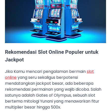
Rekomendasi Slot Online Populer untuk
Jackpot
Jika Kamu mencari pengalaman bermain
slot
online
yang seru sekaligus berpotensi
mendatangkan jackpot besar, ada beberapa
rekomendasi permainan yang wajib dicoba. Salah
satunya adalah Gates of Olympus, sebuah slot
bertema mitologi Yunani yang menawarkan fitur
multiplier besar hingga 500x.