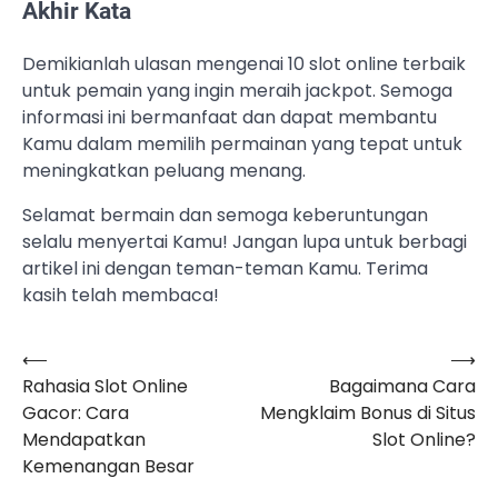
Akhir Kata
Demikianlah ulasan mengenai 10 slot online terbaik
untuk pemain yang ingin meraih jackpot. Semoga
informasi ini bermanfaat dan dapat membantu
Kamu dalam memilih permainan yang tepat untuk
meningkatkan peluang menang.
Selamat bermain dan semoga keberuntungan
selalu menyertai Kamu! Jangan lupa untuk berbagi
artikel ini dengan teman-teman Kamu. Terima
kasih telah membaca!
⟵
⟶
Navigasi
Rahasia Slot Online
Bagaimana Cara
pos
Gacor: Cara
Mengklaim Bonus di Situs
Mendapatkan
Slot Online?
Kemenangan Besar