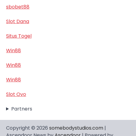
sbobet88
Slot Dana
Situs Togel
Win88
Win88
Win88
Slot Ovo
Partners
Copyright © 2026
somebodystudios.com
|
Ascendoor News by
Ascendoor
| Powered by