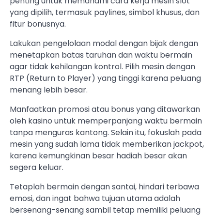
penting untuk memahami cara kerja mesin slot
yang dipilih, termasuk paylines, simbol khusus, dan
fitur bonusnya.
Lakukan pengelolaan modal dengan bijak dengan
menetapkan batas taruhan dan waktu bermain
agar tidak kehilangan kontrol. Pilih mesin dengan
RTP (Return to Player) yang tinggi karena peluang
menang lebih besar.
Manfaatkan promosi atau bonus yang ditawarkan
oleh kasino untuk memperpanjang waktu bermain
tanpa menguras kantong. Selain itu, fokuslah pada
mesin yang sudah lama tidak memberikan jackpot,
karena kemungkinan besar hadiah besar akan
segera keluar.
Tetaplah bermain dengan santai, hindari terbawa
emosi, dan ingat bahwa tujuan utama adalah
bersenang-senang sambil tetap memiliki peluang